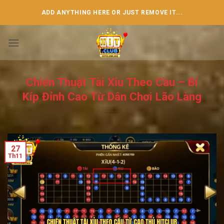
Bỏ
ADD ANYTHING HERE OR JUST REMOVE IT...
qua
nội
dung
Chiến Thuật Tài Xỉu Theo Cầu – Bí
Kíp Đỉnh Cao Từ Dân Chơi Lão Làng
27
Th11