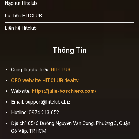
Nạp rút Hitclub
Rút tiền HITCLUB
Liên hệ Hitclub
Thông Tin
Cùng thương hiệu:
HITCLUB
CEO website HITCLUB
dealtv
Website:
https://julia-boschiero.com/
Email:
support@hitclubx.biz
Hotline: 0974 213 652
Địa chỉ: 85/6 Đường Nguyễn Văn Công, Phường 3, Quận
Gò Vấp, TP.HCM