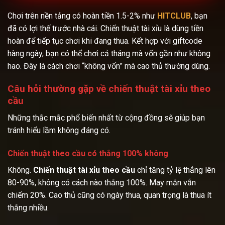
Chơi trên nền tảng có hoàn tiền 1.5-2% như
HITCLUB
, bạn
đã có lợi thế trước nhà cái. Chiến thuật tài xỉu
là dùng tiền
hoàn để tiếp tục chơi khi đang thua. Kết hợp với giftcode
hàng ngày, bạn có thể chơi cả tháng mà vốn gần như không
hao. Đây là cách chơi “không vốn” mà cao thủ thường dùng.
Câu hỏi thường gặp về chiến thuật tài xỉu theo
cầu
Những thắc mắc phổ biến nhất từ cộng đồng sẽ giúp bạn
tránh hiểu lầm không đáng có.
Chiến thuật theo cầu có thắng 100% không
Không.
Chiến thuật tài xỉu theo cầu
chỉ tăng tỷ lệ thắng lên
80-90%, không có cách nào thắng 100%. May mắn vẫn
chiếm 20%. Cao thủ cũng có ngày thua, quan trọng là thua ít
thắng nhiều.