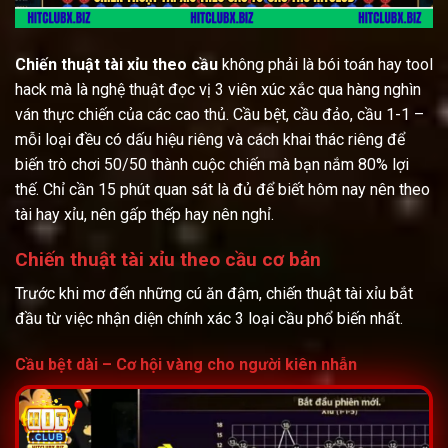
Chiến thuật tài xỉu theo cầu
không phải là bói toán hay tool
hack mà là nghệ thuật đọc vị 3 viên xúc xắc qua hàng nghìn
ván thực chiến của các cao thủ. Cầu bệt, cầu đảo, cầu 1-1 –
mỗi loại đều có dấu hiệu riêng và cách khai thác riêng để
biến trò chơi 50/50 thành cuộc chiến mà bạn nắm 80% lợi
thế. Chỉ cần 15 phút quan sát là đủ để biết hôm nay nên theo
tài hay xỉu, nên gấp thếp hay nên nghỉ.
Chiến thuật tài xỉu theo cầu cơ bản
Trước khi mơ đến những cú ăn đậm, chiến thuật tài xỉu
bắt
đầu từ việc nhận diện chính xác 3 loại cầu phổ biến nhất.
Cầu bệt dài – Cơ hội vàng cho người kiên nhẫn