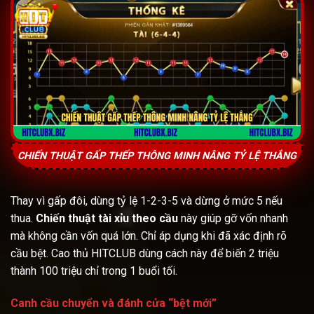
CHIẾN THUẬT GẤP THẾP THÔNG MINH NÂNG TỶ LỆ THẮNG
Thay vì gấp đôi, dùng tỷ lệ 1-2-3-5 và dừng ở mức 5 nếu
thua.
Chiến thuật tài xỉu theo cầu
này giúp gỡ vốn nhanh
mà không cần vốn quá lớn. Chỉ áp dụng khi đã xác định rõ
cầu bệt. Cao thủ HITCLUB dùng cách này để biến 2 triệu
thành 100 triệu chỉ trong 1 buổi tối.
Canh cầu chuyển và đánh cửa “bệt mới”