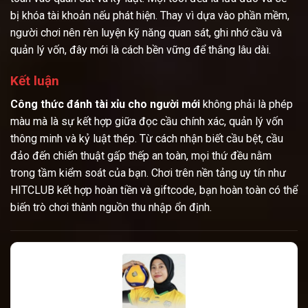
bị khóa tài khoản nếu phát hiện. Thay vì dựa vào phần mềm,
người chơi nên rèn luyện kỹ năng quan sát, ghi nhớ cầu và
quản lý vốn, đây mới là cách bền vững để thắng lâu dài.
Kết luận
Công thức đánh tài xỉu cho người mới
không phải là phép
màu mà là sự kết hợp giữa đọc cầu chính xác, quản lý vốn
thông minh và kỷ luật thép. Từ cách nhận biết cầu bệt, cầu
đảo đến chiến thuật gấp thếp an toàn, mọi thứ đều nằm
trong tầm kiểm soát của bạn. Chơi trên nền tảng uy tín như
HITCLUB kết hợp hoàn tiền và giftcode, bạn hoàn toàn có thể
biến trò chơi thành nguồn thu nhập ổn định.