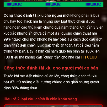
Công thức đánh tài xỉu cho người mới
không phải là bùa
chú hay tool hack mà là những quy luật thực chiến được
hàng ngàn cao thủ kiểm chứng qua năm tháng. Chỉ cần 3 viên
xúc xắc nhưng ẩn chứa cả một đại dương chiến thuật mà
99% người chơi mới không hề hay biết. Từ cách đọc cầu đơn
giản nhất đến chiến lược gấp thếp an toàn, tất cả đều nằm
trong tay bạn. Đây là kim chỉ nam giúp tân binh từ 100k lên
100 triệu mà không cần “cúng” tiền cho nhà cái
HITCLUB
.
Công thức đánh tài xỉu cho người mới cơ bản
Trước khi mơ đến những cú ăn lớn, công thức đánh tài xỉu
bắt đầu từ những điều tưởng chừng đơn giản nhưng quyết
định 80% thắng thua.
Hiểu rõ 2 loại cầu chính là chìa khóa vàng