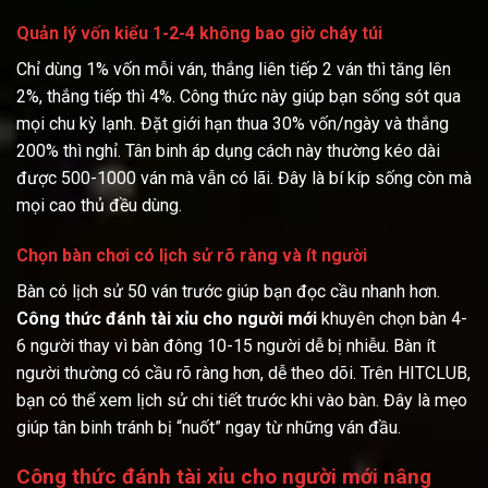
Quản lý vốn kiểu 1-2-4 không bao giờ cháy túi
Chỉ dùng 1% vốn mỗi ván, thắng liên tiếp 2 ván thì tăng lên
2%, thắng tiếp thì 4%. Công thức
này giúp bạn sống sót qua
mọi chu kỳ lạnh. Đặt giới hạn thua 30% vốn/ngày và thắng
200% thì nghỉ. Tân binh áp dụng cách này thường kéo dài
được 500-1000 ván mà vẫn có lãi. Đây là bí kíp sống còn mà
mọi cao thủ đều dùng.
Chọn bàn chơi có lịch sử rõ ràng và ít người
Bàn có lịch sử 50 ván trước giúp bạn đọc cầu nhanh hơn.
Công thức đánh tài xỉu cho người mới
khuyên chọn bàn 4-
6 người thay vì bàn đông 10-15 người dễ bị nhiễu. Bàn ít
người thường có cầu rõ ràng hơn, dễ theo dõi. Trên HITCLUB,
bạn có thể xem lịch sử chi tiết trước khi vào bàn. Đây là mẹo
giúp tân binh tránh bị “nuốt” ngay từ những ván đầu.
Công thức đánh tài xỉu cho người mới nâng