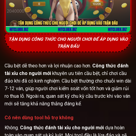
TẬN DỤNG CÔNG THỨC CHO NGƯỜI CHƠI ĐỂ ÁP DỤNG VÀO
TRẬN ĐẤU
Cầu bệt dễ theo hơn và lợi nhuận cao hơn.
Công thức đánh
tài xỉu cho người mới
khuyên ưu tiên cầu bệt, chỉ chơi cầu
đảo khi đã có kinh nghiệm. Cầu bệt thường cho chuỗi win dài
7-12 ván, giúp người chơi kiểm soát vốn tốt hơn và giảm rủi
ro thua lỗ. Ngoài ra, quan sát kỹ chu kỳ cầu trước khi vào ván
mới sẽ tăng khả năng thắng đáng kể.
Có nên dùng tool hỗ trợ không
Không.
Công thức đánh tài xỉu
cho người mới
dựa hoàn
toàn vào quan sát và kỷ luật. Mọi tool đều là lừa đảo và sẽ