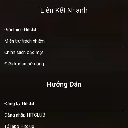
Liên Kết Nhanh
Giới thiệu Hitclub
Miễn trừ trách nhiệm
Chính sách bảo mật
Điều khoản sử dụng
Hướng Dẫn
Đăng ký Hitclub
Đăng nhập HITCLUB
Tải app Hitclub